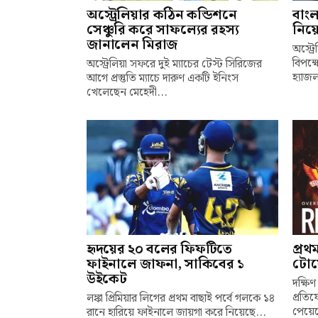
অস্ট্রেলিয়ার কঠিন কন্ডিশনে
বাংল
সেঞ্চুরি করে সাফল্যের রহস্য
নিয়ে
জানালেন মিরাজ
অস্ট্
বিপক্
অস্ট্রেলিয়া সফরে দুই ম্যাচের টেস্ট সিরিজের
হ্যাজ
আগে প্রস্তুতি ম্যাচে দারুণ একটি ইনিংস
খেলেছেন মেহেদী...
হৃদয়ের ২০ বলের ফিফটিতে
প্রথ
ফাইনালে জাফনা, সাকিবের ১
টোয়
উইকেট
দক্ষিণ
প্রতি
লঙ্কা প্রিমিয়ার লিগের প্রথম বাছাই পর্বে গলকে ১৪
পেয়েছ
রানে হারিয়ে ফাইনালে জায়গা করে নিয়েছে...