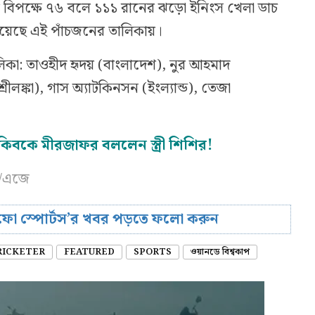
জের বিপক্ষে ৭৬ বলে ১১১ রানের ঝড়ো ইনিংস খেলা ডাচ
 হয়েছে এই পাঁচজনের তালিকায়।
িকা: তাওহীদ হৃদয় (বাংলাদেশ), নুর আহমাদ
রীলঙ্কা), গাস অ্যাটকিনসন (ইংল্যান্ড), তেজা
িবকে মীরজাফর বললেন স্ত্রী শিশির!
ি/এজে
রিফো স্পোর্টস’র খবর পড়তে ফলো করুন
RICKETER
FEATURED
SPORTS
ওয়ানডে বিশ্বকাপ