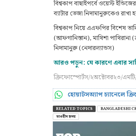
বিশ্বকাপ বাছাইপর্বে ওয়েস্ট ইন্ডি
ব্যাটার তেজা নিদামানুরুকেও রাখা
বিশ্বকাপ নিয়ে এএফপির বিশেষ তাল
(আফগানিস্তান), মাথিশা পাথিরানা (শ্
নিদামানুরু (নেদারল্যান্ডস)
আরও পড়ুন: যে কারণে এবার সাক
ক্রিফোস্পোর্টস/২অক্টোবর২৩/এমট
হোয়াটসঅ্যাপ চ্যানেলে ক্
RELATED TOPICS
BANGLADESHI C
তাওহীদ হৃদয়