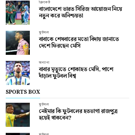
ক্রিকেট
বাংলাদেশে ভারত সিরিজ আয়োজন নিয়ে
নতুন করে অনিশ্চয়তা
ফুটবল
বাবাকে শেষবারের মতো বিদায় জানাতে
দেশে ফিরছেন মেসি
অন্যান্য
বাবার মৃত্যুতে শোকাহত মেসি, পাশে
দাঁড়াল ফুটবল বিশ্ব
SPORTS BOX
ফুটবল
নেইমার কি ফুটবলের হতভাগা রাজপুত্র
হয়েই থাকবেন?
ফুটবল