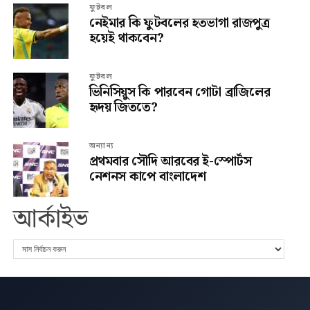
ফুটবল
নেইমার কি ফুটবলের হতভাগা রাজপুত্র
হয়েই থাকবেন?
ফুটবল
ভিনিসিয়ুস কি পারবেন গোটা ব্রাজিলের
হৃদয় জিততে?
অন্যান্য
প্রথমবার সৌদি আরবের ই-স্পোর্টস
নেশনস কাপে বাংলাদেশ
আর্কাইভ