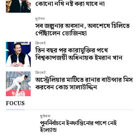
কোনো নথি নষ্ট করা যাবে না
ফুটবল
সব জল্পনার অবসান, অবশেষে চিলিতে
পৌঁছালেন ভোজিনহা
ক্রিকেট
তিন বছর পর কারামুক্তির পথে
বিশ্বকাপজয়ী অধিনায়ক ইমরান খান
ক্রিকেট
অস্ট্রেলিয়ার মাটিতে রানার বাউন্সার মিস
করবেন কোচ সালাউদ্দিন
FOCUS
ফুটবল
পুনর্নির্বাচনে ইনফান্তিনোর পাশে নেই
ইংল্যান্ড