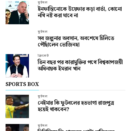
ফুটবল
ইনফান্তিনোকে উয়েফার কড়া বার্তা, কোনো
নথি নষ্ট করা যাবে না
ফুটবল
সব জল্পনার অবসান, অবশেষে চিলিতে
পৌঁছালেন ভোজিনহা
ক্রিকেট
তিন বছর পর কারামুক্তির পথে বিশ্বকাপজয়ী
অধিনায়ক ইমরান খান
SPORTS BOX
ফুটবল
নেইমার কি ফুটবলের হতভাগা রাজপুত্র
হয়েই থাকবেন?
ফুটবল