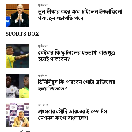
ফুটবল
ভুল স্বীকার করে ক্ষমা চাইলেন ইনফান্তিনো,
থাকছেন সভাপতি পদে
SPORTS BOX
ফুটবল
নেইমার কি ফুটবলের হতভাগা রাজপুত্র
হয়েই থাকবেন?
ফুটবল
ভিনিসিয়ুস কি পারবেন গোটা ব্রাজিলের
হৃদয় জিততে?
অন্যান্য
প্রথমবার সৌদি আরবের ই-স্পোর্টস
নেশনস কাপে বাংলাদেশ