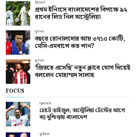
ক্রিকেট
প্রথম ইনিংসে বাংলাদেশের বিপক্ষে ৯২
রানের লিড নিল অস্ট্রেলিয়া
ফুটবল
বছরে রোনালদোর আয় ৩৭১০ কোটি,
মেসি-এমবাপে কত পান?
ফুটবল
‘জিততে এসেছি’ নতুন ক্লাবে যোগ দিয়েই
বললেন মোহাম্মদ সালাহ
FOCUS
ক্রিকেট
চোটে তাইজুল, অস্ট্রেলিয়া টেস্টের আগে
বড় দুশ্চিন্তায় বাংলাদেশ
ফুটবল