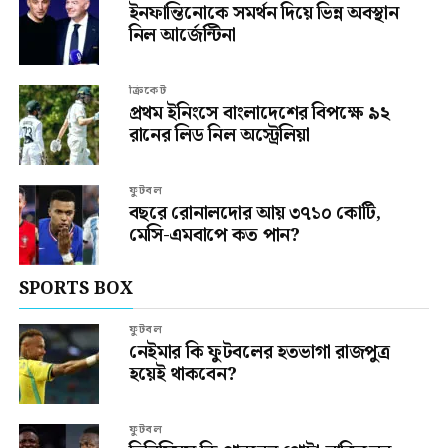
ইনফান্তিনোকে সমর্থন দিয়ে ভিন্ন অবস্থান
নিল আর্জেন্টিনা
ক্রিকেট
প্রথম ইনিংসে বাংলাদেশের বিপক্ষে ৯২
রানের লিড নিল অস্ট্রেলিয়া
ফুটবল
বছরে রোনালদোর আয় ৩৭১০ কোটি,
মেসি-এমবাপে কত পান?
SPORTS BOX
ফুটবল
নেইমার কি ফুটবলের হতভাগা রাজপুত্র
হয়েই থাকবেন?
ফুটবল