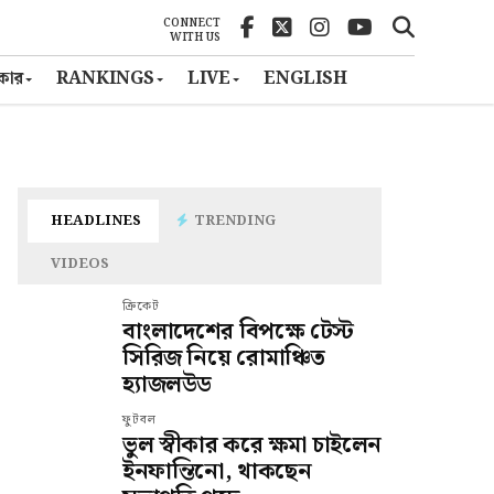
CONNECT
WITH US
ৎকার
RANKINGS
LIVE
ENGLISH
HEADLINES
TRENDING
VIDEOS
ক্রিকেট
বাংলাদেশের বিপক্ষে টেস্ট
সিরিজ নিয়ে রোমাঞ্চিত
হ্যাজলউড
ফুটবল
ভুল স্বীকার করে ক্ষমা চাইলেন
ইনফান্তিনো, থাকছেন