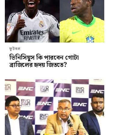
ফুটবল
ভিনিসিয়ুস কি পারবেন গোটা
ব্রাজিলের হৃদয় জিততে?