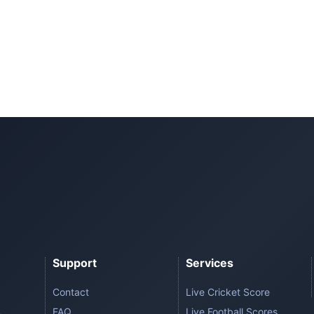
Support
Services
Contact
Live Cricket Score
FAQ
Live Football Scores