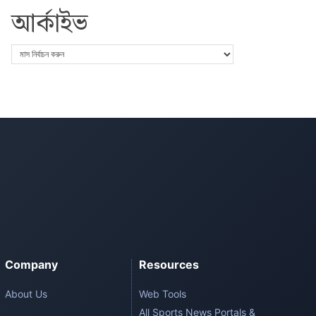
আর্কাইভ
Company
Resources
About Us
Web Tools
All Sports News Portals &