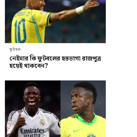
ফুটবল
নেইমার কি ফুটবলের হতভাগা রাজপুত্র
হয়েই থাকবেন?