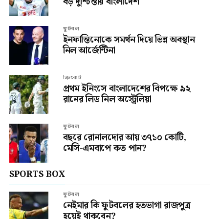
বড় দুশ্চিন্তায় বাংলাদেশ
ফুটবল
ইনফান্তিনোকে সমর্থন দিয়ে ভিন্ন অবস্থান
নিল আর্জেন্টিনা
ক্রিকেট
প্রথম ইনিংসে বাংলাদেশের বিপক্ষে ৯২
রানের লিড নিল অস্ট্রেলিয়া
ফুটবল
বছরে রোনালদোর আয় ৩৭১০ কোটি,
মেসি-এমবাপে কত পান?
SPORTS BOX
ফুটবল
নেইমার কি ফুটবলের হতভাগা রাজপুত্র
হয়েই থাকবেন?