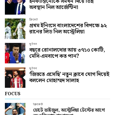
ইনফান্তিনোকে সমর্থন দিয়ে ভিন্ন
অবস্থান নিল আর্জেন্টিনা
ক্রিকেট
প্রথম ইনিংসে বাংলাদেশের বিপক্ষে ৯২
রানের লিড নিল অস্ট্রেলিয়া
ফুটবল
বছরে রোনালদোর আয় ৩৭১০ কোটি,
মেসি-এমবাপে কত পান?
ফুটবল
‘জিততে এসেছি’ নতুন ক্লাবে যোগ দিয়েই
বললেন মোহাম্মদ সালাহ
FOCUS
ক্রিকেট
চোটে তাইজুল, অস্ট্রেলিয়া টেস্টের আগে