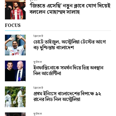
ফুটবল
‘জিততে এসেছি’ নতুন ক্লাবে যোগ দিয়েই
বললেন মোহাম্মদ সালাহ
FOCUS
ক্রিকেট
চোটে তাইজুল, অস্ট্রেলিয়া টেস্টের আগে
বড় দুশ্চিন্তায় বাংলাদেশ
ফুটবল
ইনফান্তিনোকে সমর্থন দিয়ে ভিন্ন অবস্থান
নিল আর্জেন্টিনা
ক্রিকেট
প্রথম ইনিংসে বাংলাদেশের বিপক্ষে ৯২
রানের লিড নিল অস্ট্রেলিয়া
ফুটবল