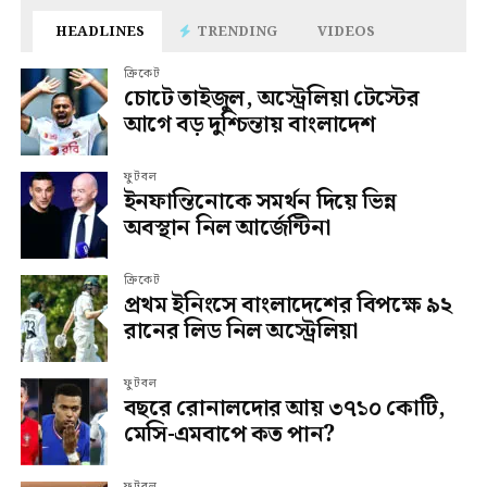
HEADLINES
TRENDING
VIDEOS
ক্রিকেট
চোটে তাইজুল, অস্ট্রেলিয়া টেস্টের
আগে বড় দুশ্চিন্তায় বাংলাদেশ
ফুটবল
ইনফান্তিনোকে সমর্থন দিয়ে ভিন্ন
অবস্থান নিল আর্জেন্টিনা
ক্রিকেট
প্রথম ইনিংসে বাংলাদেশের বিপক্ষে ৯২
রানের লিড নিল অস্ট্রেলিয়া
ফুটবল
বছরে রোনালদোর আয় ৩৭১০ কোটি,
মেসি-এমবাপে কত পান?