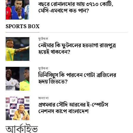
বছরে রোনালদোর আয় ৩৭১০ কোটি,
মেসি-এমবাপে কত পান?
SPORTS BOX
ফুটবল
নেইমার কি ফুটবলের হতভাগা রাজপুত্র
হয়েই থাকবেন?
ফুটবল
ভিনিসিয়ুস কি পারবেন গোটা ব্রাজিলের
হৃদয় জিততে?
অন্যান্য
প্রথমবার সৌদি আরবের ই-স্পোর্টস
নেশনস কাপে বাংলাদেশ
আর্কাইভ