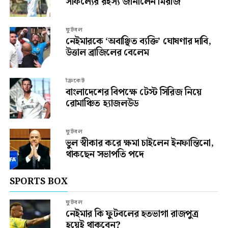
সাফল্যের রহস্য জানালেন মিরাজ
ফুটবল
নেইমারকে ‘অবাঞ্ছিত ব্যক্তি’ ঘোষণার দাবি,
উত্তাল ব্রাজিলের বেলেম
ক্রিকেট
বাংলাদেশের বিপক্ষে টেস্ট সিরিজ নিয়ে
রোমাঞ্চিত হ্যাজলউড
ফুটবল
ভুল স্বীকার করে ক্ষমা চাইলেন ইনফান্তিনো,
থাকছেন সভাপতি পদে
SPORTS BOX
ফুটবল
নেইমার কি ফুটবলের হতভাগা রাজপুত্র
হয়েই থাকবেন?