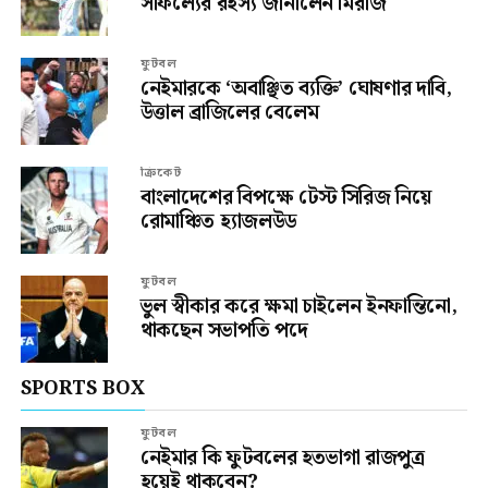
সাফল্যের রহস্য জানালেন মিরাজ
ফুটবল
নেইমারকে ‘অবাঞ্ছিত ব্যক্তি’ ঘোষণার দাবি,
উত্তাল ব্রাজিলের বেলেম
ক্রিকেট
বাংলাদেশের বিপক্ষে টেস্ট সিরিজ নিয়ে
রোমাঞ্চিত হ্যাজলউড
ফুটবল
ভুল স্বীকার করে ক্ষমা চাইলেন ইনফান্তিনো,
থাকছেন সভাপতি পদে
SPORTS BOX
ফুটবল
নেইমার কি ফুটবলের হতভাগা রাজপুত্র
হয়েই থাকবেন?