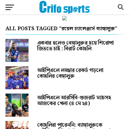
ALL POSTS TAGGED "রয়েল চ্যালেঞ্জার্স ব্যাঙ্গালুরু"
একবার হলেও বেঙ্গালুরুর হয়ে শিরোপা
জিততে চাই : বিরাট কোহলি
আইপিএলে লজ্জার রেকর্ড গড়লো
কোহলির বেঙ্গালুরু
আইপিএলে আরসিবি-গুজরাট ম্যাচসহ
আজকের খেলা (৪ মে ২৪)
কোহলিরা পারেননি: ব্যাঙ্গালুরুকে