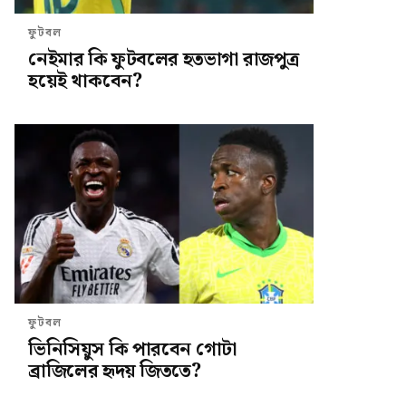
ফুটবল
নেইমার কি ফুটবলের হতভাগা রাজপুত্র
হয়েই থাকবেন?
ফুটবল
ভিনিসিয়ুস কি পারবেন গোটা
ব্রাজিলের হৃদয় জিততে?