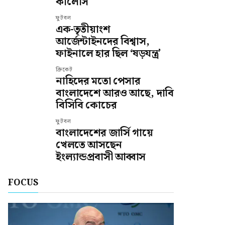
কার্লোস
ফুটবল
এক-তৃতীয়াংশ
আর্জেন্টাইনদের বিশ্বাস,
ফাইনালে হার ছিল ‘ষড়যন্ত্র’
ক্রিকেট
নাহিদের মতো পেসার
বাংলাদেশে আরও আছে, দাবি
বিসিবি কোচের
ফুটবল
বাংলাদেশের জার্সি গায়ে
খেলতে আসছেন
ইংল্যান্ডপ্রবাসী আব্বাস
FOCUS