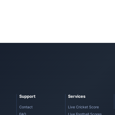
Support
Services
Contact
Live Cricket Score
FAQ
Live Football Scores