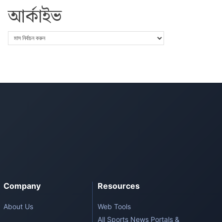
আর্কাইভ
Company
Resources
About Us
Web Tools
All Sports News Portals &