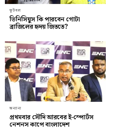
ফুটবল
ভিনিসিয়ুস কি পারবেন গোটা
ব্রাজিলের হৃদয় জিততে?
অন্যান্য
প্রথমবার সৌদি আরবের ই-স্পোর্টস
নেশনস কাপে বাংলাদেশ