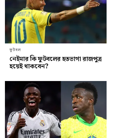
ফুটবল
নেইমার কি ফুটবলের হতভাগা রাজপুত্র
হয়েই থাকবেন?