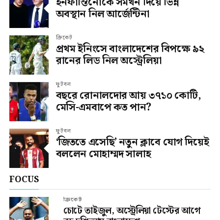
ইনফান্তিনোকে সমর্থন দিয়ে ভিন্ন
অবস্থান নিল আর্জেন্টিনা
ক্রিকেট
প্রথম ইনিংসে বাংলাদেশের বিপক্ষে ৯২
রানের লিড নিল অস্ট্রেলিয়া
ফুটবল
বছরে রোনালদোর আয় ৩৭১০ কোটি,
মেসি-এমবাপে কত পান?
ফুটবল
‘জিততে এসেছি’ নতুন ক্লাবে যোগ দিয়েই
বললেন মোহাম্মদ সালাহ
FOCUS
ক্রিকেট
চোটে তাইজুল, অস্ট্রেলিয়া টেস্টের আগে