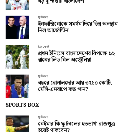
বড় দুশ্চিন্তায় বাংলাদেশ
ফুটবল
ইনফান্তিনোকে সমর্থন দিয়ে ভিন্ন অবস্থান
নিল আর্জেন্টিনা
ক্রিকেট
প্রথম ইনিংসে বাংলাদেশের বিপক্ষে ৯২
রানের লিড নিল অস্ট্রেলিয়া
ফুটবল
বছরে রোনালদোর আয় ৩৭১০ কোটি,
মেসি-এমবাপে কত পান?
SPORTS BOX
ফুটবল
নেইমার কি ফুটবলের হতভাগা রাজপুত্র
হয়েই থাকবেন?