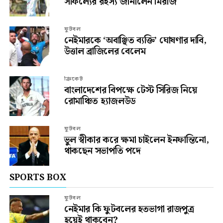
সাফল্যের রহস্য জানালেন মিরাজ
ফুটবল
নেইমারকে ‘অবাঞ্ছিত ব্যক্তি’ ঘোষণার দাবি,
উত্তাল ব্রাজিলের বেলেম
ক্রিকেট
বাংলাদেশের বিপক্ষে টেস্ট সিরিজ নিয়ে
রোমাঞ্চিত হ্যাজলউড
ফুটবল
ভুল স্বীকার করে ক্ষমা চাইলেন ইনফান্তিনো,
থাকছেন সভাপতি পদে
SPORTS BOX
ফুটবল
নেইমার কি ফুটবলের হতভাগা রাজপুত্র
হয়েই থাকবেন?