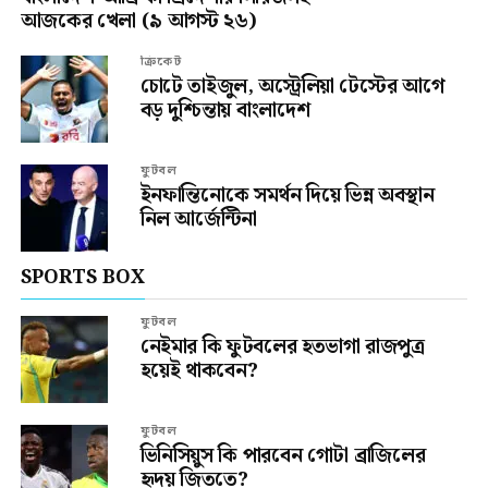
আজকের খেলা (৯ আগস্ট ২৬)
ক্রিকেট
চোটে তাইজুল, অস্ট্রেলিয়া টেস্টের আগে
বড় দুশ্চিন্তায় বাংলাদেশ
ফুটবল
ইনফান্তিনোকে সমর্থন দিয়ে ভিন্ন অবস্থান
নিল আর্জেন্টিনা
SPORTS BOX
ফুটবল
নেইমার কি ফুটবলের হতভাগা রাজপুত্র
হয়েই থাকবেন?
ফুটবল
ভিনিসিয়ুস কি পারবেন গোটা ব্রাজিলের
হৃদয় জিততে?