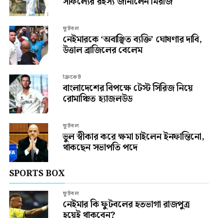
সাফল্যের রহস্য জানালেন মিরাজ
ফুটবল
নেইমারকে ‘অবাঞ্ছিত ব্যক্তি’ ঘোষণার দাবি,
উত্তাল ব্রাজিলের বেলেম
ক্রিকেট
বাংলাদেশের বিপক্ষে টেস্ট সিরিজ নিয়ে
রোমাঞ্চিত হ্যাজলউড
ফুটবল
ভুল স্বীকার করে ক্ষমা চাইলেন ইনফান্তিনো,
থাকছেন সভাপতি পদে
SPORTS BOX
ফুটবল
নেইমার কি ফুটবলের হতভাগা রাজপুত্র
হয়েই থাকবেন?