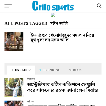
ALL POSTS TAGGED "মঈন আলি"
ইংল্যান্ডের খেলোয়াড়দের মদ্যপান নিয়ে
মুখ খুললেন মঈন আলি
HEADLINES
TRENDING
VIDEOS
ক্রিকেট
অস্ট্রেলিয়ার কঠিন কন্ডিশনে সেঞ্চুরি
করে সাফল্যের রহস্য জানালেন মিরাজ
ফুটবল