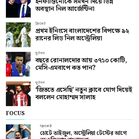
ইনফান্তিনোকে সমর্থন দিয়ে ভিন্ন
অবস্থান নিল আর্জেন্টিনা
ক্রিকেট
প্রথম ইনিংসে বাংলাদেশের বিপক্ষে ৯২
রানের লিড নিল অস্ট্রেলিয়া
ফুটবল
বছরে রোনালদোর আয় ৩৭১০ কোটি,
মেসি-এমবাপে কত পান?
ফুটবল
‘জিততে এসেছি’ নতুন ক্লাবে যোগ দিয়েই
বললেন মোহাম্মদ সালাহ
FOCUS
ক্রিকেট
চোটে তাইজুল, অস্ট্রেলিয়া টেস্টের আগে