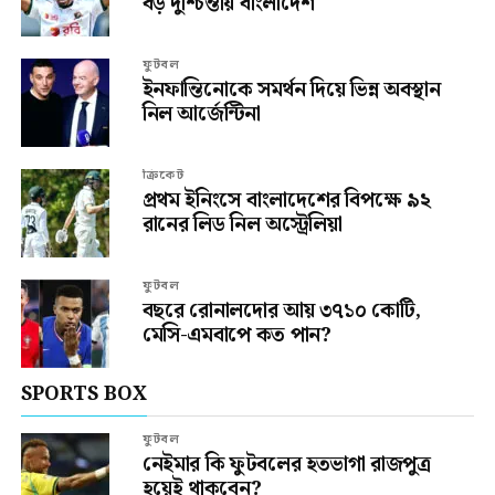
বড় দুশ্চিন্তায় বাংলাদেশ
ফুটবল
ইনফান্তিনোকে সমর্থন দিয়ে ভিন্ন অবস্থান
নিল আর্জেন্টিনা
ক্রিকেট
প্রথম ইনিংসে বাংলাদেশের বিপক্ষে ৯২
রানের লিড নিল অস্ট্রেলিয়া
ফুটবল
বছরে রোনালদোর আয় ৩৭১০ কোটি,
মেসি-এমবাপে কত পান?
SPORTS BOX
ফুটবল
নেইমার কি ফুটবলের হতভাগা রাজপুত্র
হয়েই থাকবেন?