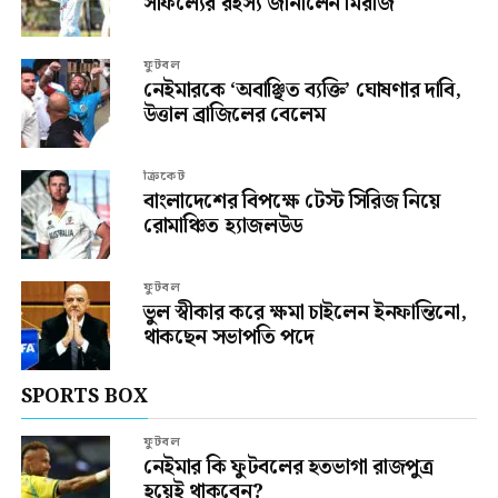
সাফল্যের রহস্য জানালেন মিরাজ
ফুটবল
নেইমারকে ‘অবাঞ্ছিত ব্যক্তি’ ঘোষণার দাবি,
উত্তাল ব্রাজিলের বেলেম
ক্রিকেট
বাংলাদেশের বিপক্ষে টেস্ট সিরিজ নিয়ে
রোমাঞ্চিত হ্যাজলউড
ফুটবল
ভুল স্বীকার করে ক্ষমা চাইলেন ইনফান্তিনো,
থাকছেন সভাপতি পদে
SPORTS BOX
ফুটবল
নেইমার কি ফুটবলের হতভাগা রাজপুত্র
হয়েই থাকবেন?