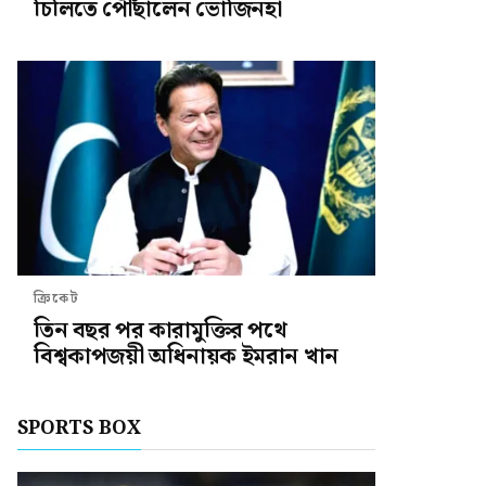
চিলিতে পৌঁছালেন ভোজিনহা
ক্রিকেট
তিন বছর পর কারামুক্তির পথে
বিশ্বকাপজয়ী অধিনায়ক ইমরান খান
SPORTS BOX