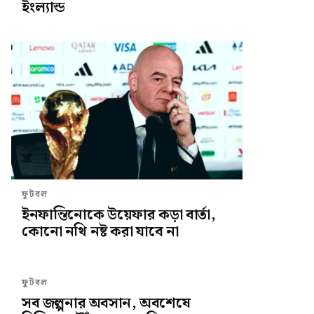
ইংল্যান্ড
ফুটবল
ইনফান্তিনোকে উয়েফার কড়া বার্তা,
কোনো নথি নষ্ট করা যাবে না
ফুটবল
সব জল্পনার অবসান, অবশেষে