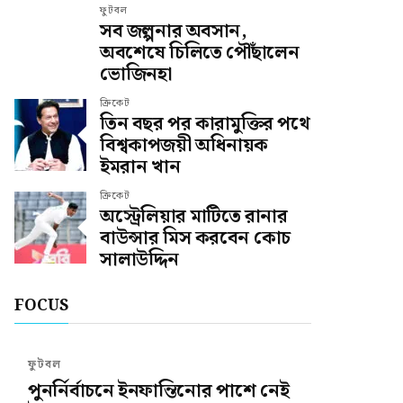
ফুটবল
সব জল্পনার অবসান,
অবশেষে চিলিতে পৌঁছালেন
ভোজিনহা
ক্রিকেট
তিন বছর পর কারামুক্তির পথে
বিশ্বকাপজয়ী অধিনায়ক
ইমরান খান
ক্রিকেট
অস্ট্রেলিয়ার মাটিতে রানার
বাউন্সার মিস করবেন কোচ
সালাউদ্দিন
FOCUS
ফুটবল
পুনর্নির্বাচনে ইনফান্তিনোর পাশে নেই