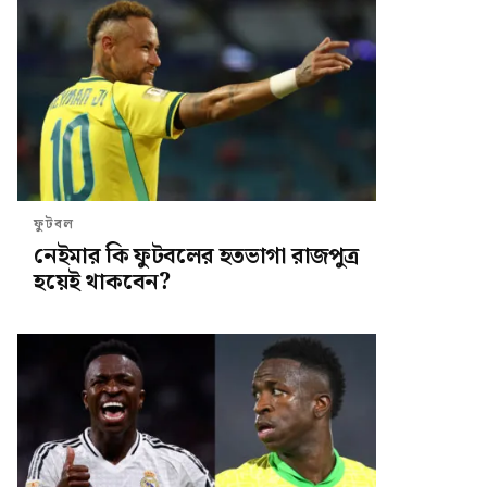
ফুটবল
নেইমার কি ফুটবলের হতভাগা রাজপুত্র
হয়েই থাকবেন?