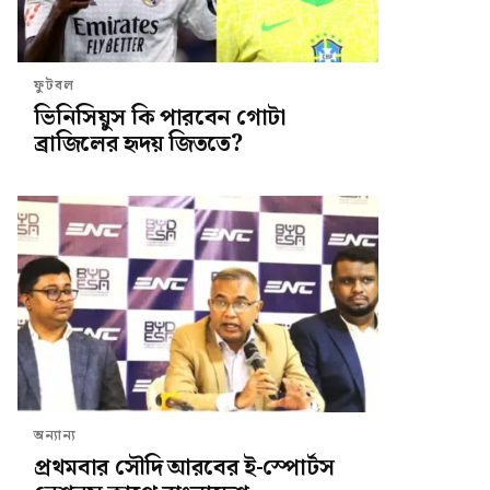
ফুটবল
ভিনিসিয়ুস কি পারবেন গোটা
ব্রাজিলের হৃদয় জিততে?
অন্যান্য
প্রথমবার সৌদি আরবের ই-স্পোর্টস