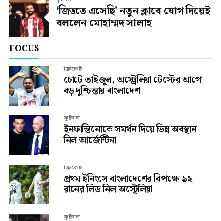
ফুটবল
‘জিততে এসেছি’ নতুন ক্লাবে যোগ দিয়েই
বললেন মোহাম্মদ সালাহ
FOCUS
ক্রিকেট
চোটে তাইজুল, অস্ট্রেলিয়া টেস্টের আগে
বড় দুশ্চিন্তায় বাংলাদেশ
ফুটবল
ইনফান্তিনোকে সমর্থন দিয়ে ভিন্ন অবস্থান
নিল আর্জেন্টিনা
ক্রিকেট
প্রথম ইনিংসে বাংলাদেশের বিপক্ষে ৯২
রানের লিড নিল অস্ট্রেলিয়া
ফুটবল