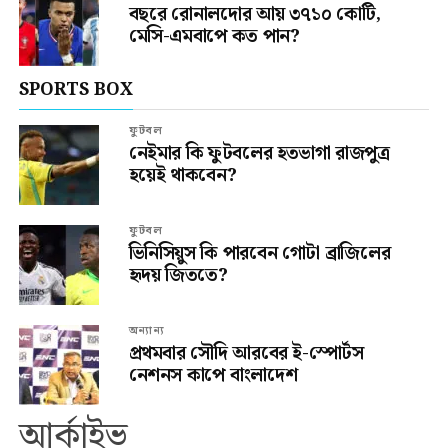
বছরে রোনালদোর আয় ৩৭১০ কোটি,
মেসি-এমবাপে কত পান?
SPORTS BOX
ফুটবল
নেইমার কি ফুটবলের হতভাগা রাজপুত্র
হয়েই থাকবেন?
ফুটবল
ভিনিসিয়ুস কি পারবেন গোটা ব্রাজিলের
হৃদয় জিততে?
অন্যান্য
প্রথমবার সৌদি আরবের ই-স্পোর্টস
নেশনস কাপে বাংলাদেশ
আর্কাইভ