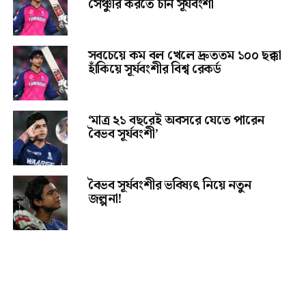
সেঞ্চুরি করতে চান সূর্যবংশী
সবচেয়ে কম বল খেলে দ্রুততম ১০০ ছক্কা
হাঁকিয়ে সূর্যবংশীর বিশ্ব রেকর্ড
‘মাত্র ২১ বছরেই অবসরে যেতে পারেন
বৈভব সূর্যবংশী’
বৈভব সূর্যবংশীর ভবিষ্যৎ নিয়ে নতুন
জল্পনা!