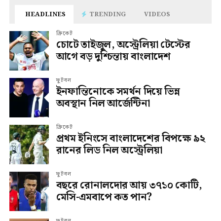
HEADLINES
TRENDING
VIDEOS
ক্রিকেট
চোটে তাইজুল, অস্ট্রেলিয়া টেস্টের
আগে বড় দুশ্চিন্তায় বাংলাদেশ
ফুটবল
ইনফান্তিনোকে সমর্থন দিয়ে ভিন্ন
অবস্থান নিল আর্জেন্টিনা
ক্রিকেট
প্রথম ইনিংসে বাংলাদেশের বিপক্ষে ৯২
রানের লিড নিল অস্ট্রেলিয়া
ফুটবল
বছরে রোনালদোর আয় ৩৭১০ কোটি,
মেসি-এমবাপে কত পান?