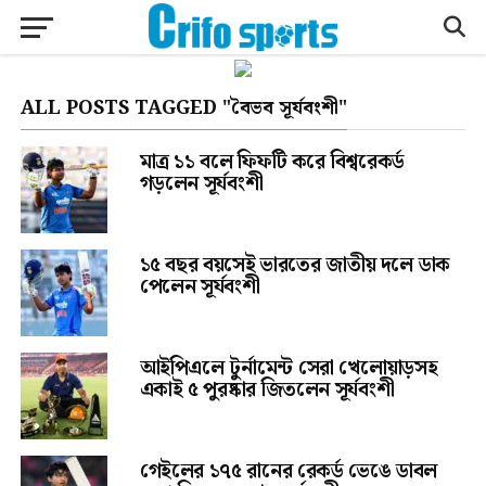
ALL POSTS TAGGED "বৈভব সূর্যবংশী"
মাত্র ১১ বলে ফিফটি করে বিশ্বরেকর্ড
গড়লেন সূর্যবংশী
১৫ বছর বয়সেই ভারতের জাতীয় দলে ডাক
পেলেন সূর্যবংশী
আইপিএলে টুর্নামেন্ট সেরা খেলোয়াড়সহ
একাই ৫ পুরষ্কার জিতলেন সূর্যবংশী
গেইলের ১৭৫ রানের রেকর্ড ভেঙে ডাবল