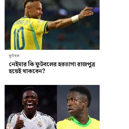
ফুটবল
নেইমার কি ফুটবলের হতভাগা রাজপুত্র
হয়েই থাকবেন?