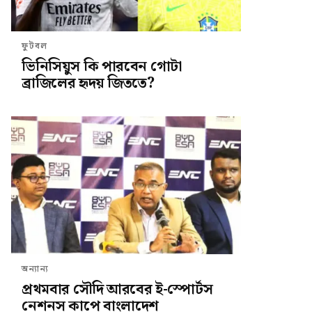
ফুটবল
ভিনিসিয়ুস কি পারবেন গোটা
ব্রাজিলের হৃদয় জিততে?
অন্যান্য
প্রথমবার সৌদি আরবের ই-স্পোর্টস
নেশনস কাপে বাংলাদেশ