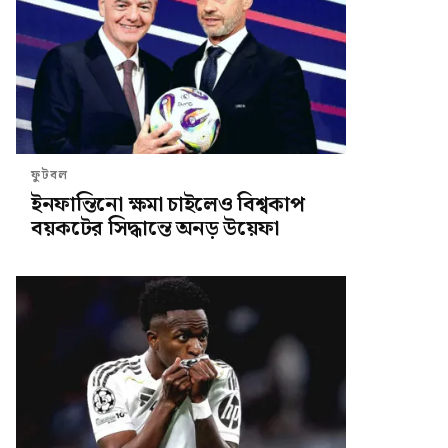
ফুটবল
ইনফান্তিনো ক্ষমা চাইলেও বিশ্বকাপ
বয়কটের সিদ্ধান্তে অনড় উয়েফা