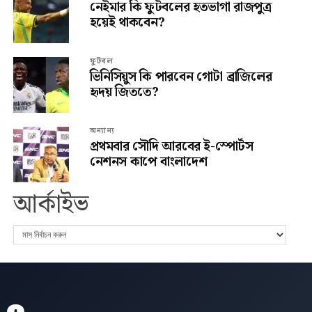
নেইমার কি ফুটবলের হতভাগা রাজপুত্র
হয়েই থাকবেন?
ফুটবল
ভিনিসিয়ুস কি পারবেন গোটা ব্রাজিলের
হৃদয় জিততে?
অন্যান্য
প্রথমবার সৌদি আরবের ই-স্পোর্টস
নেশনস কাপে বাংলাদেশ
আর্কাইভ