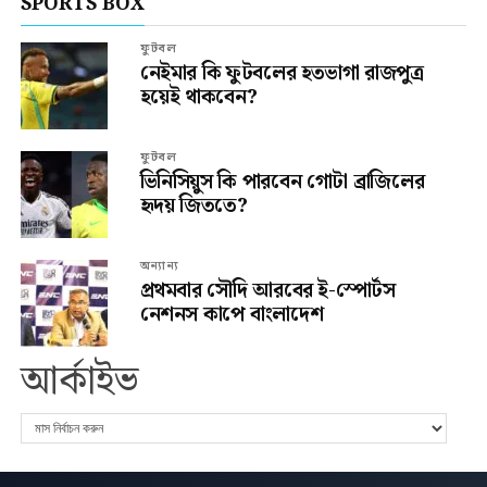
SPORTS BOX
ফুটবল
নেইমার কি ফুটবলের হতভাগা রাজপুত্র
হয়েই থাকবেন?
ফুটবল
ভিনিসিয়ুস কি পারবেন গোটা ব্রাজিলের
হৃদয় জিততে?
অন্যান্য
প্রথমবার সৌদি আরবের ই-স্পোর্টস
নেশনস কাপে বাংলাদেশ
আর্কাইভ