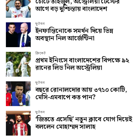
চোটে তাইজুল, অস্ট্রেলিয়া টেস্টের
আগে বড় দুশ্চিন্তায় বাংলাদেশ
ফুটবল
ইনফান্তিনোকে সমর্থন দিয়ে ভিন্ন
অবস্থান নিল আর্জেন্টিনা
ক্রিকেট
প্রথম ইনিংসে বাংলাদেশের বিপক্ষে ৯২
রানের লিড নিল অস্ট্রেলিয়া
ফুটবল
বছরে রোনালদোর আয় ৩৭১০ কোটি,
মেসি-এমবাপে কত পান?
ফুটবল
‘জিততে এসেছি’ নতুন ক্লাবে যোগ দিয়েই
বললেন মোহাম্মদ সালাহ