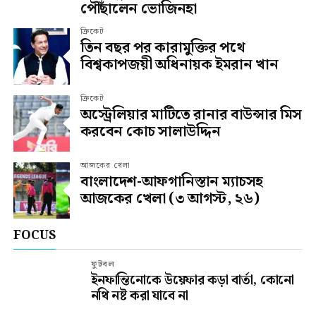
পৌঁছালেন ভোজিনহা
ক্রিকেট
তিন বছর পর কারামুক্তির পথে
বিশ্বকাপজয়ী অধিনায়ক ইমরান খান
ক্রিকেট
অস্ট্রেলিয়ার মাটিতে রানার বাউন্সার মিস
করবেন কোচ সালাউদ্দিন
আজকের খেলা
বাংলাদেশ-আফগানিস্তান ম্যাচসহ
আজকের খেলা (৩ আগস্ট, ২৬)
FOCUS
ফুটবল
ইনফান্তিনোকে উয়েফার কড়া বার্তা, কোনো
নথি নষ্ট করা যাবে না