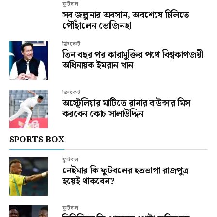
ফুটবল
সব জল্পনার অবসান, অবশেষে চিলিতে
পৌঁছালেন ভোজিনহা
ক্রিকেট
তিন বছর পর কারামুক্তির পথে বিশ্বকাপজয়ী
অধিনায়ক ইমরান খান
ক্রিকেট
অস্ট্রেলিয়ার মাটিতে রানার বাউন্সার মিস
করবেন কোচ সালাউদ্দিন
SPORTS BOX
ফুটবল
নেইমার কি ফুটবলের হতভাগা রাজপুত্র
হয়েই থাকবেন?
ফুটবল