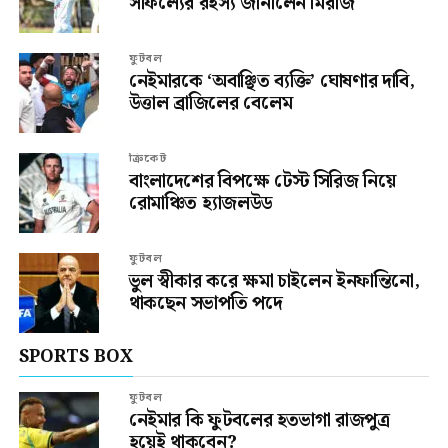
সাফল্যের রহস্য জানালেন মিরাজ
ফুটবল
নেইমারকে ‘অবাঞ্ছিত ব্যক্তি’ ঘোষণার দাবি,
উত্তাল ব্রাজিলের বেলেম
ক্রিকেট
বাংলাদেশের বিপক্ষে টেস্ট সিরিজ নিয়ে
রোমাঞ্চিত হ্যাজলউড
ফুটবল
ভুল স্বীকার করে ক্ষমা চাইলেন ইনফান্তিনো,
থাকছেন সভাপতি পদে
SPORTS BOX
ফুটবল
নেইমার কি ফুটবলের হতভাগা রাজপুত্র
হয়েই থাকবেন?