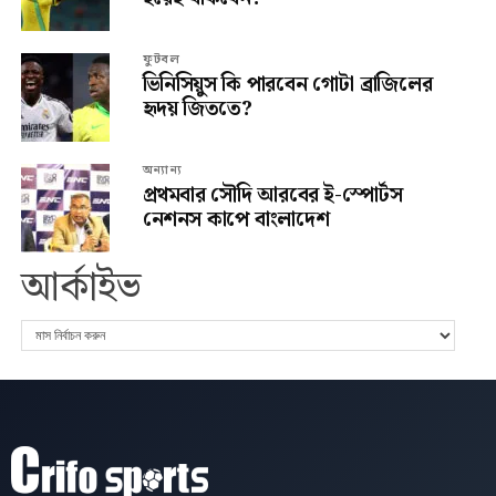
ফুটবল
ভিনিসিয়ুস কি পারবেন গোটা ব্রাজিলের
হৃদয় জিততে?
অন্যান্য
প্রথমবার সৌদি আরবের ই-স্পোর্টস
নেশনস কাপে বাংলাদেশ
আর্কাইভ