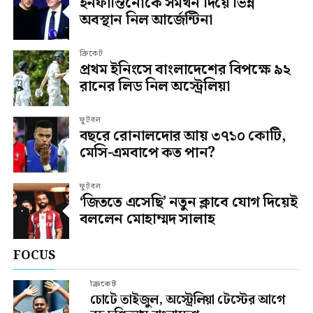
ইনফান্তিনোকে সমর্থন দিয়ে ভিন্ন
অবস্থান নিল আর্জেন্টিনা
ক্রিকেট
প্রথম ইনিংসে বাংলাদেশের বিপক্ষে ৯২
রানের লিড নিল অস্ট্রেলিয়া
ফুটবল
বছরে রোনালদোর আয় ৩৭১০ কোটি,
মেসি-এমবাপে কত পান?
ফুটবল
‘জিততে এসেছি’ নতুন ক্লাবে যোগ দিয়েই
বললেন মোহাম্মদ সালাহ
FOCUS
ক্রিকেট
চোটে তাইজুল, অস্ট্রেলিয়া টেস্টের আগে