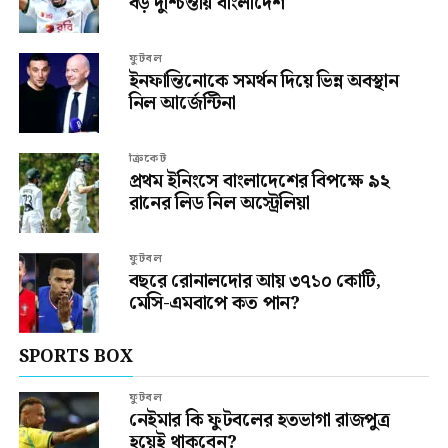
বড় দুশ্চিন্তায় বাংলাদেশ
ফুটবল
ইনফান্তিনোকে সমর্থন দিয়ে ভিন্ন অবস্থান
নিল আর্জেন্টিনা
ক্রিকেট
প্রথম ইনিংসে বাংলাদেশের বিপক্ষে ৯২
রানের লিড নিল অস্ট্রেলিয়া
ফুটবল
বছরে রোনালদোর আয় ৩৭১০ কোটি,
মেসি-এমবাপে কত পান?
SPORTS BOX
ফুটবল
নেইমার কি ফুটবলের হতভাগা রাজপুত্র
হয়েই থাকবেন?