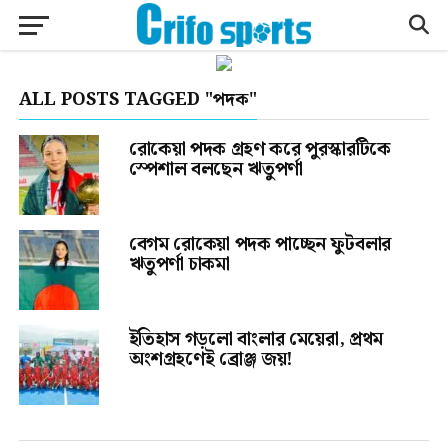
ALL POSTS TAGGED "পদক"
রোকেয়া পদক গ্রহণ করে পুরস্কারটিকে
স্পেশাল বলছেন ঋতুপর্ণা
বেগম রোকেয়া পদক পাচ্ছেন ফুটবলার
ঋতুপর্ণা চাকমা
ইতিহাস গড়লো বাংলার মেয়েরা, প্রথম
অংশগ্রহণেই ব্রোঞ্জ জয়!