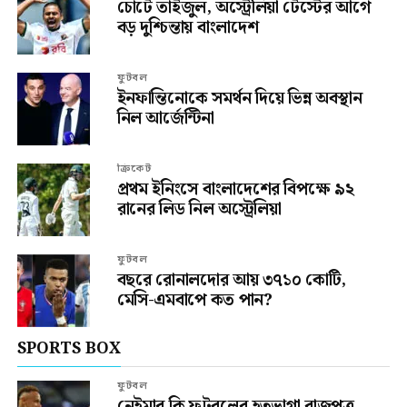
চোটে তাইজুল, অস্ট্রেলিয়া টেস্টের আগে
বড় দুশ্চিন্তায় বাংলাদেশ
ফুটবল
ইনফান্তিনোকে সমর্থন দিয়ে ভিন্ন অবস্থান
নিল আর্জেন্টিনা
ক্রিকেট
প্রথম ইনিংসে বাংলাদেশের বিপক্ষে ৯২
রানের লিড নিল অস্ট্রেলিয়া
ফুটবল
বছরে রোনালদোর আয় ৩৭১০ কোটি,
মেসি-এমবাপে কত পান?
SPORTS BOX
ফুটবল
নেইমার কি ফুটবলের হতভাগা রাজপুত্র