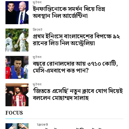
ফুটবল
ইনফান্তিনোকে সমর্থন দিয়ে ভিন্ন
অবস্থান নিল আর্জেন্টিনা
ক্রিকেট
প্রথম ইনিংসে বাংলাদেশের বিপক্ষে ৯২
রানের লিড নিল অস্ট্রেলিয়া
ফুটবল
বছরে রোনালদোর আয় ৩৭১০ কোটি,
মেসি-এমবাপে কত পান?
ফুটবল
‘জিততে এসেছি’ নতুন ক্লাবে যোগ দিয়েই
বললেন মোহাম্মদ সালাহ
FOCUS
ক্রিকেট