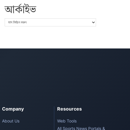
আর্কাইভ
Company
Resources
About Us
Web Tools
All Sports News Portals &