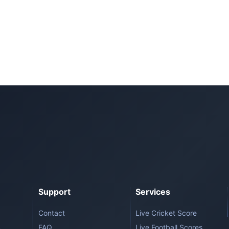
Support
Services
Contact
Live Cricket Score
FAQ
Live Football Scores