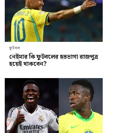
ফুটবল
নেইমার কি ফুটবলের হতভাগা রাজপুত্র
হয়েই থাকবেন?