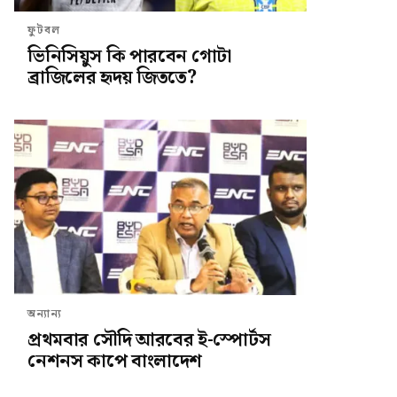
ফুটবল
ভিনিসিয়ুস কি পারবেন গোটা
ব্রাজিলের হৃদয় জিততে?
অন্যান্য
প্রথমবার সৌদি আরবের ই-স্পোর্টস
নেশনস কাপে বাংলাদেশ