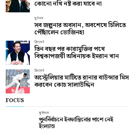
কোনো নথি নষ্ট করা যাবে না
ফুটবল
সব জল্পনার অবসান, অবশেষে চিলিতে
পৌঁছালেন ভোজিনহা
ক্রিকেট
তিন বছর পর কারামুক্তির পথে
বিশ্বকাপজয়ী অধিনায়ক ইমরান খান
ক্রিকেট
অস্ট্রেলিয়ার মাটিতে রানার বাউন্সার মিস
করবেন কোচ সালাউদ্দিন
FOCUS
ফুটবল
পুনর্নির্বাচনে ইনফান্তিনোর পাশে নেই
ইংল্যান্ড