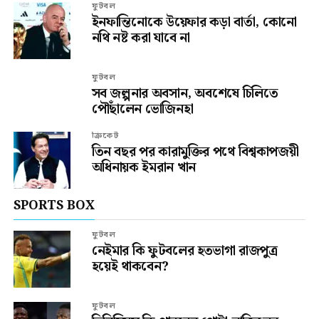
ফুটবল
ইনফান্তিনোকে উয়েফার কড়া বার্তা, কোনো
নথি নষ্ট করা যাবে না
ফুটবল
সব জল্পনার অবসান, অবশেষে চিলিতে
পৌঁছালেন ভোজিনহা
ক্রিকেট
তিন বছর পর কারামুক্তির পথে বিশ্বকাপজয়ী
অধিনায়ক ইমরান খান
SPORTS BOX
ফুটবল
নেইমার কি ফুটবলের হতভাগা রাজপুত্র
হয়েই থাকবেন?
ফুটবল