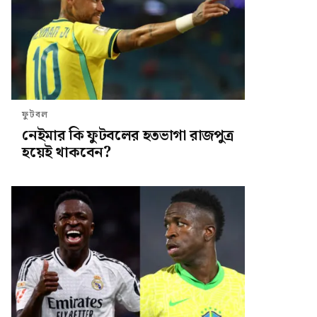
ফুটবল
নেইমার কি ফুটবলের হতভাগা রাজপুত্র
হয়েই থাকবেন?