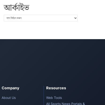
আর্কাইভ
Company
Resources
About Us
Web Tools
All Sports News Portals &