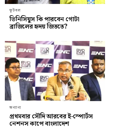
ফুটবল
ভিনিসিয়ুস কি পারবেন গোটা
ব্রাজিলের হৃদয় জিততে?
অন্যান্য
প্রথমবার সৌদি আরবের ই-স্পোর্টস
নেশনস কাপে বাংলাদেশ