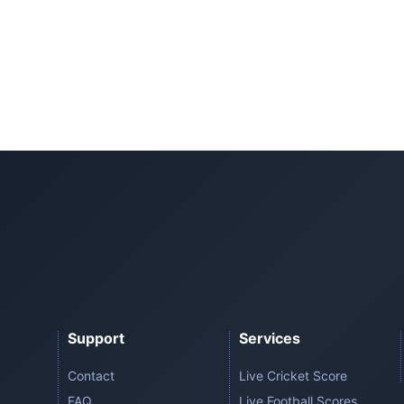
Support
Services
Contact
Live Cricket Score
FAQ
Live Football Scores