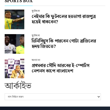
SPORTS BOX
ফুটবল
নেইমার কি ফুটবলের হতভাগা রাজপুত্র
হয়েই থাকবেন?
ফুটবল
ভিনিসিয়ুস কি পারবেন গোটা ব্রাজিলের
হৃদয় জিততে?
অন্যান্য
প্রথমবার সৌদি আরবের ই-স্পোর্টস
নেশনস কাপে বাংলাদেশ
আর্কাইভ