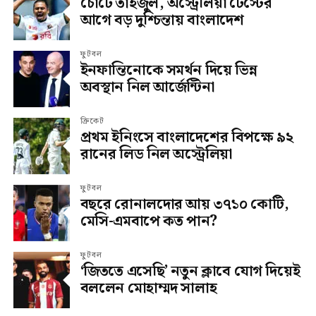
চোটে তাইজুল, অস্ট্রেলিয়া টেস্টের
আগে বড় দুশ্চিন্তায় বাংলাদেশ
ফুটবল
ইনফান্তিনোকে সমর্থন দিয়ে ভিন্ন
অবস্থান নিল আর্জেন্টিনা
ক্রিকেট
প্রথম ইনিংসে বাংলাদেশের বিপক্ষে ৯২
রানের লিড নিল অস্ট্রেলিয়া
ফুটবল
বছরে রোনালদোর আয় ৩৭১০ কোটি,
মেসি-এমবাপে কত পান?
ফুটবল
‘জিততে এসেছি’ নতুন ক্লাবে যোগ দিয়েই
বললেন মোহাম্মদ সালাহ