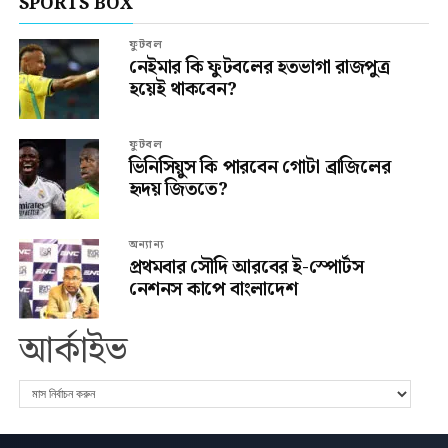
SPORTS BOX
ফুটবল
নেইমার কি ফুটবলের হতভাগা রাজপুত্র
হয়েই থাকবেন?
ফুটবল
ভিনিসিয়ুস কি পারবেন গোটা ব্রাজিলের
হৃদয় জিততে?
অন্যান্য
প্রথমবার সৌদি আরবের ই-স্পোর্টস
নেশনস কাপে বাংলাদেশ
আর্কাইভ