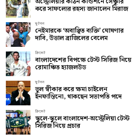
অস্ট্রেলিয়ার কঠিন কন্ডিশনে সেঞ্চুরি
করে সাফল্যের রহস্য জানালেন মিরাজ
ফুটবল
নেইমারকে ‘অবাঞ্ছিত ব্যক্তি’ ঘোষণার
দাবি, উত্তাল ব্রাজিলের বেলেম
ক্রিকেট
বাংলাদেশের বিপক্ষে টেস্ট সিরিজ নিয়ে
রোমাঞ্চিত হ্যাজলউড
ফুটবল
ভুল স্বীকার করে ক্ষমা চাইলেন
ইনফান্তিনো, থাকছেন সভাপতি পদে
ক্রিকেট
স্কুলে-স্কুলে বাংলাদেশ-অস্ট্রেলিয়া টেস্ট
সিরিজ নিয়ে প্রচার