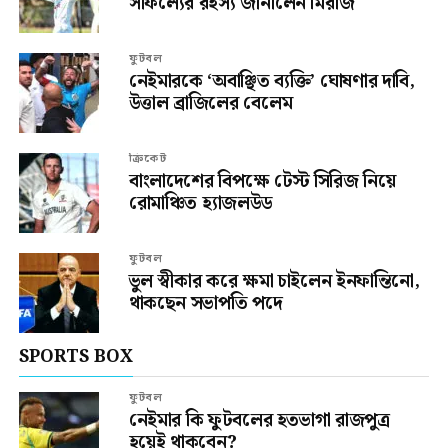
সাফল্যের রহস্য জানালেন মিরাজ
ফুটবল
নেইমারকে ‘অবাঞ্ছিত ব্যক্তি’ ঘোষণার দাবি,
উত্তাল ব্রাজিলের বেলেম
ক্রিকেট
বাংলাদেশের বিপক্ষে টেস্ট সিরিজ নিয়ে
রোমাঞ্চিত হ্যাজলউড
ফুটবল
ভুল স্বীকার করে ক্ষমা চাইলেন ইনফান্তিনো,
থাকছেন সভাপতি পদে
SPORTS BOX
ফুটবল
নেইমার কি ফুটবলের হতভাগা রাজপুত্র
হয়েই থাকবেন?