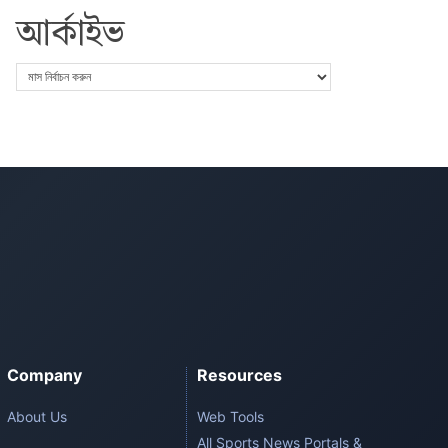
আর্কাইভ
Company
Resources
About Us
Web Tools
All Sports News Portals &