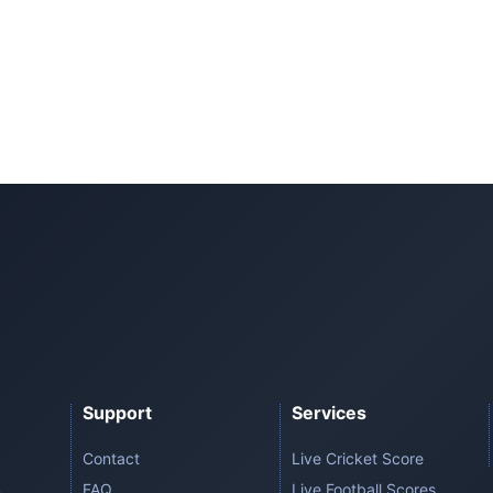
Support
Services
Contact
Live Cricket Score
FAQ
Live Football Scores