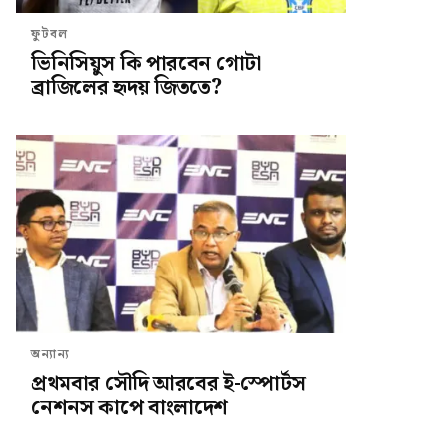
ফুটবল
ভিনিসিয়ুস কি পারবেন গোটা
ব্রাজিলের হৃদয় জিততে?
অন্যান্য
প্রথমবার সৌদি আরবের ই-স্পোর্টস
নেশনস কাপে বাংলাদেশ