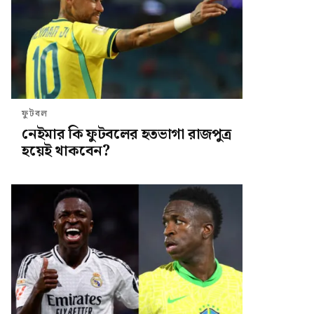
ফুটবল
নেইমার কি ফুটবলের হতভাগা রাজপুত্র
হয়েই থাকবেন?