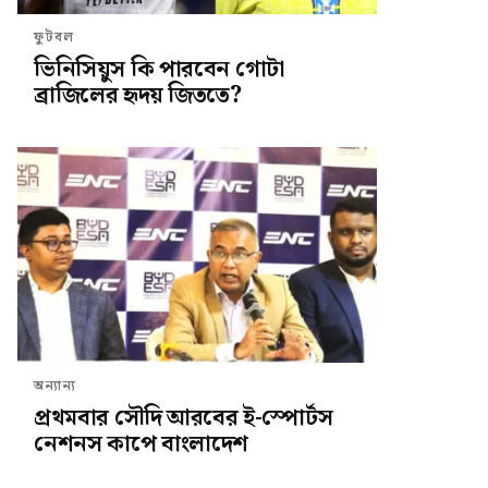
ফুটবল
ভিনিসিয়ুস কি পারবেন গোটা
ব্রাজিলের হৃদয় জিততে?
অন্যান্য
প্রথমবার সৌদি আরবের ই-স্পোর্টস
নেশনস কাপে বাংলাদেশ