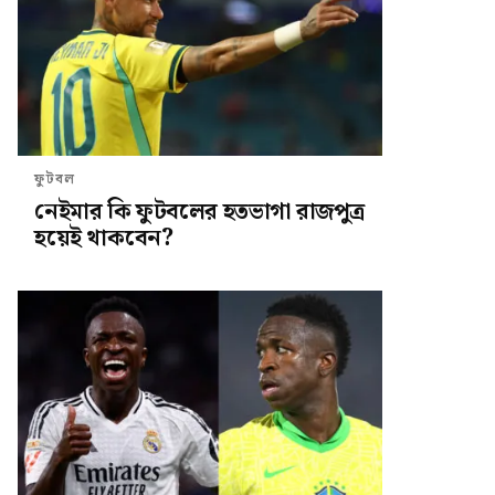
ফুটবল
নেইমার কি ফুটবলের হতভাগা রাজপুত্র
হয়েই থাকবেন?