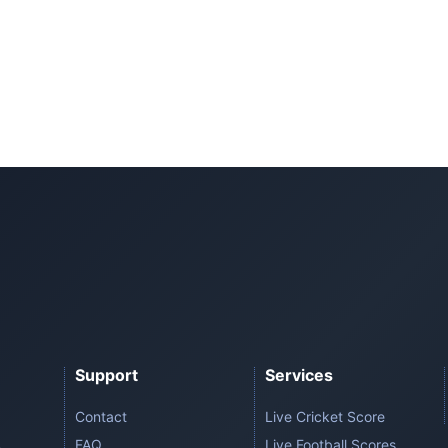
Support
Services
Contact
Live Cricket Score
FAQ
Live Football Scores