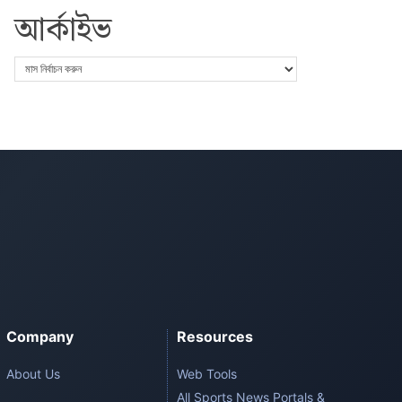
আর্কাইভ
Company
Resources
About Us
Web Tools
All Sports News Portals &