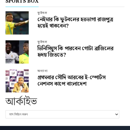
SPORTS BOX
ফুটবল
নেইমার কি ফুটবলের হতভাগা রাজপুত্র
হয়েই থাকবেন?
ফুটবল
ভিনিসিয়ুস কি পারবেন গোটা ব্রাজিলের
হৃদয় জিততে?
অন্যান্য
প্রথমবার সৌদি আরবের ই-স্পোর্টস
নেশনস কাপে বাংলাদেশ
আর্কাইভ