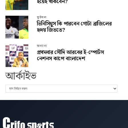
হয়েই থাকবেন?
ফুটবল
ভিনিসিয়ুস কি পারবেন গোটা ব্রাজিলের
হৃদয় জিততে?
অন্যান্য
প্রথমবার সৌদি আরবের ই-স্পোর্টস
নেশনস কাপে বাংলাদেশ
আর্কাইভ