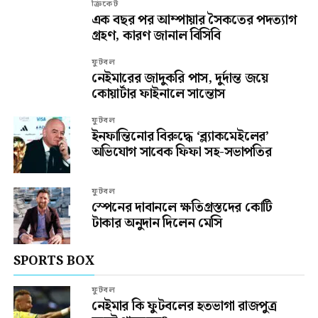
ক্রিকেট
এক বছর পর আম্পায়ার সৈকতের পদত্যাগ
গ্রহণ, কারণ জানাল বিসিবি
ফুটবল
নেইমারের জাদুকরি পাস, দুর্দান্ত জয়ে
কোয়ার্টার ফাইনালে সান্তোস
ফুটবল
ইনফান্তিনোর বিরুদ্ধে ‘ব্ল্যাকমেইলের’
অভিযোগ সাবেক ফিফা সহ-সভাপতির
ফুটবল
স্পেনের দাবানলে ক্ষতিগ্রস্তদের কোটি
টাকার অনুদান দিলেন মেসি
SPORTS BOX
ফুটবল
নেইমার কি ফুটবলের হতভাগা রাজপুত্র