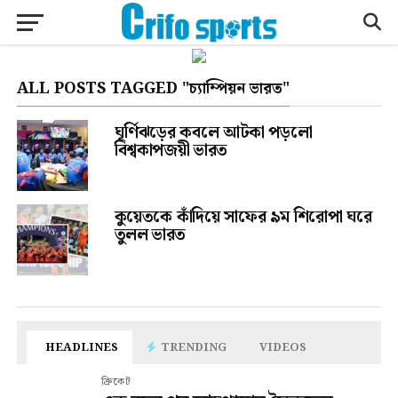
ALL POSTS TAGGED "চ্যাম্পিয়ন ভারত"
ঘূর্ণিঝড়ের কবলে আটকা পড়লো
বিশ্বকাপজয়ী ভারত
কুয়েতকে কাঁদিয়ে সাফের ৯ম শিরোপা ঘরে
তুলল ভারত
HEADLINES
TRENDING
VIDEOS
ক্রিকেট