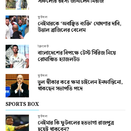
সাফল্যের রহস্য জানালেন মিরাজ
ফুটবল
নেইমারকে ‘অবাঞ্ছিত ব্যক্তি’ ঘোষণার দাবি,
উত্তাল ব্রাজিলের বেলেম
ক্রিকেট
বাংলাদেশের বিপক্ষে টেস্ট সিরিজ নিয়ে
রোমাঞ্চিত হ্যাজলউড
ফুটবল
ভুল স্বীকার করে ক্ষমা চাইলেন ইনফান্তিনো,
থাকছেন সভাপতি পদে
SPORTS BOX
ফুটবল
নেইমার কি ফুটবলের হতভাগা রাজপুত্র
হয়েই থাকবেন?