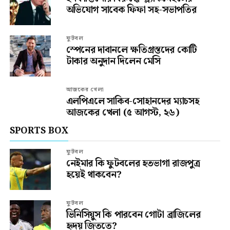
অভিযোগ সাবেক ফিফা সহ-সভাপতির
ফুটবল
স্পেনের দাবানলে ক্ষতিগ্রস্তদের কোটি
টাকার অনুদান দিলেন মেসি
আজকের খেলা
এলপিএলে সাকিব-সোহানদের ম্যাচসহ
আজকের খেলা (৫ আগস্ট, ২৬)
SPORTS BOX
ফুটবল
নেইমার কি ফুটবলের হতভাগা রাজপুত্র
হয়েই থাকবেন?
ফুটবল
ভিনিসিয়ুস কি পারবেন গোটা ব্রাজিলের
হৃদয় জিততে?