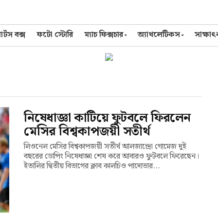
র্টস বক্স
ফটো স্টোরি
ম্যাচ ফিক্সচার
অ্যাথলেটিকস
সাক্ষা
নিষেধাজ্ঞা কাটিয়ে ফুটবলে ফিরলেন
মেসির বিশ্বকাপজয়ী সতীর্থ
লিওনেল মেসির বিশ্বকাপজয়ী সতীর্থ আলজান্দ্রো গোমেজ দুই
বছরের ডোপিং নিষেধাজ্ঞা শেষ করে আবারও ফুটবলে ফিরেছেন।
ইতালির দ্বিতীয় বিভাগের ক্লাব কালচিও পাদোভার...