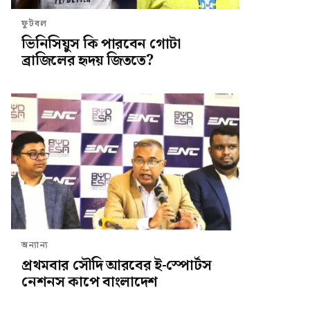
ফুটবল
ভিনিসিয়ুস কি পারবেন গোটা
ব্রাজিলের হৃদয় জিততে?
অন্যান্য
প্রথমবার সৌদি আরবের ই-স্পোর্টস
নেশনস কাপে বাংলাদেশ