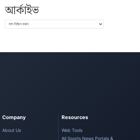
আর্কাইভ
Company
Resources
About Us
Web Tools
All Sports News Portals &