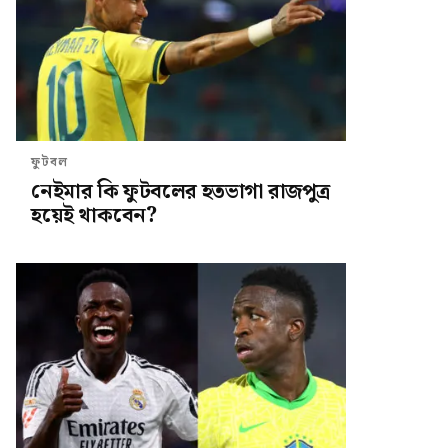
ফুটবল
নেইমার কি ফুটবলের হতভাগা রাজপুত্র
হয়েই থাকবেন?