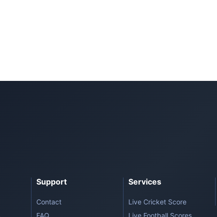
Support
Services
Contact
Live Cricket Score
FAQ
Live Football Scores