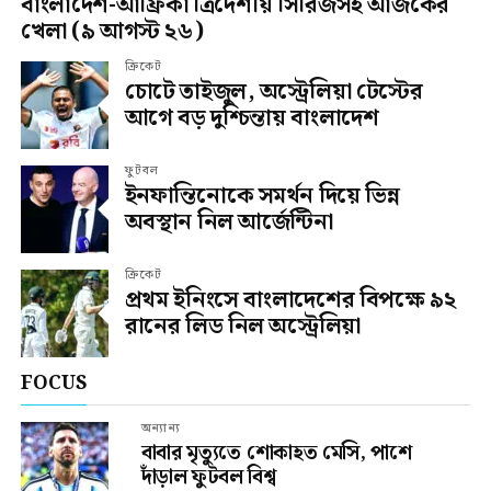
বাংলাদেশ-আফ্রিকা ত্রিদেশীয় সিরিজসহ আজকের
খেলা (৯ আগস্ট ২৬)
ক্রিকেট
চোটে তাইজুল, অস্ট্রেলিয়া টেস্টের
আগে বড় দুশ্চিন্তায় বাংলাদেশ
ফুটবল
ইনফান্তিনোকে সমর্থন দিয়ে ভিন্ন
অবস্থান নিল আর্জেন্টিনা
ক্রিকেট
প্রথম ইনিংসে বাংলাদেশের বিপক্ষে ৯২
রানের লিড নিল অস্ট্রেলিয়া
FOCUS
অন্যান্য
বাবার মৃত্যুতে শোকাহত মেসি, পাশে
দাঁড়াল ফুটবল বিশ্ব