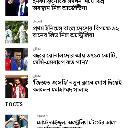
ইনফান্তিনোকে সমর্থন দিয়ে ভিন্ন
অবস্থান নিল আর্জেন্টিনা
ক্রিকেট
প্রথম ইনিংসে বাংলাদেশের বিপক্ষে ৯২
রানের লিড নিল অস্ট্রেলিয়া
ফুটবল
বছরে রোনালদোর আয় ৩৭১০ কোটি,
মেসি-এমবাপে কত পান?
ফুটবল
‘জিততে এসেছি’ নতুন ক্লাবে যোগ দিয়েই
বললেন মোহাম্মদ সালাহ
FOCUS
ক্রিকেট
চোটে তাইজুল, অস্ট্রেলিয়া টেস্টের আগে