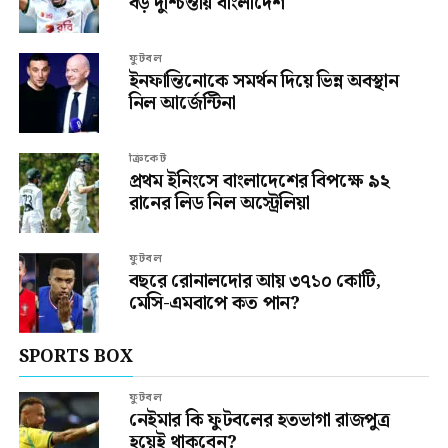
বড় দুশ্চিন্তায় বাংলাদেশ
ফুটবল
ইনফান্তিনোকে সমর্থন দিয়ে ভিন্ন অবস্থান
নিল আর্জেন্টিনা
ক্রিকেট
প্রথম ইনিংসে বাংলাদেশের বিপক্ষে ৯২
রানের লিড নিল অস্ট্রেলিয়া
ফুটবল
বছরে রোনালদোর আয় ৩৭১০ কোটি,
মেসি-এমবাপে কত পান?
SPORTS BOX
ফুটবল
নেইমার কি ফুটবলের হতভাগা রাজপুত্র
হয়েই থাকবেন?