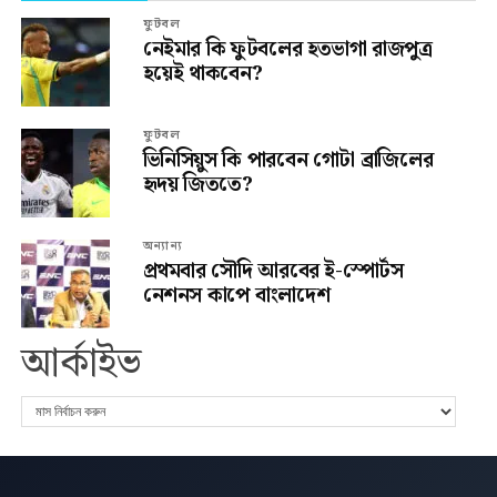
ফুটবল
নেইমার কি ফুটবলের হতভাগা রাজপুত্র
হয়েই থাকবেন?
ফুটবল
ভিনিসিয়ুস কি পারবেন গোটা ব্রাজিলের
হৃদয় জিততে?
অন্যান্য
প্রথমবার সৌদি আরবের ই-স্পোর্টস
নেশনস কাপে বাংলাদেশ
আর্কাইভ