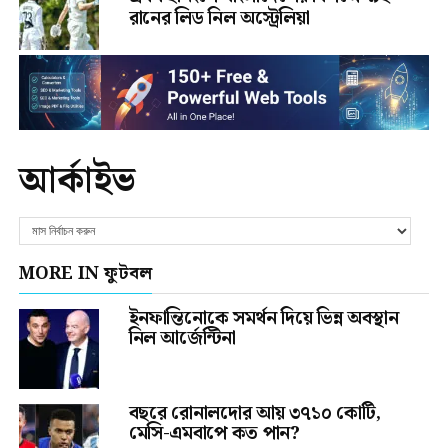
রানের লিড নিল অস্ট্রেলিয়া
আর্কাইভ
MORE IN ফুটবল
ইনফান্তিনোকে সমর্থন দিয়ে ভিন্ন অবস্থান
নিল আর্জেন্টিনা
বছরে রোনালদোর আয় ৩৭১০ কোটি,
মেসি-এমবাপে কত পান?