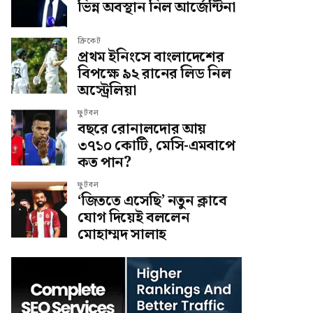
ভিন্ন অবস্থান নিল আর্জেন্টিনা
ক্রিকেট
প্রথম ইনিংসে বাংলাদেশের
বিপক্ষে ৯২ রানের লিড নিল
অস্ট্রেলিয়া
ফুটবল
বছরে রোনালদোর আয়
৩৭১০ কোটি, মেসি-এমবাপে
কত পান?
ফুটবল
‘জিততে এসেছি’ নতুন ক্লাবে
যোগ দিয়েই বললেন
মোহাম্মদ সালাহ