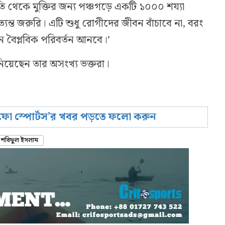
তি থেকে মুক্তির জন্য পঞ্চগড়ে একটি ১০০০ শয্যা
্যন্ত জরুরি। এটি শুধু রোগীদের জীবন বাঁচাবে না, বরং
ানে বৈপ্লবিক পরিবর্তন আনবে।’
িয়েছেন তার অসংখ্য ভক্তরা।
রিফো স্পোর্টস’র খবর পড়তে ফলো করুন
শরিফুল ইসলাম