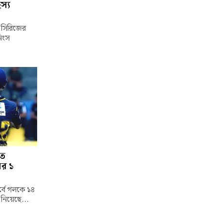
স্য
্ট সিরিজের
নিংস
তে
ের ১
পর্বে গলকে ১৪
 নিয়েছে...